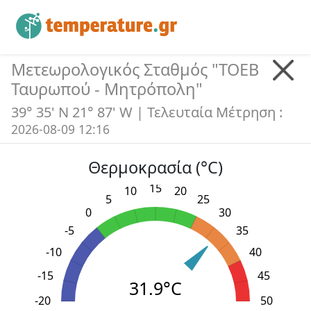
Μετεωρολογικός Σταθμός "
ΤΟΕΒ
Ταυρωπού - Μητρόπολη
"
39° 35' N 21° 87' W
| Τελευταία Μέτρηση :
2026-08-09 12:16
Θερμοκρασία (°C)
15
10
20
5
25
0
30
-5
35
-10
40
-15
45
31.9°C
-20
L
-30
-25
55
50