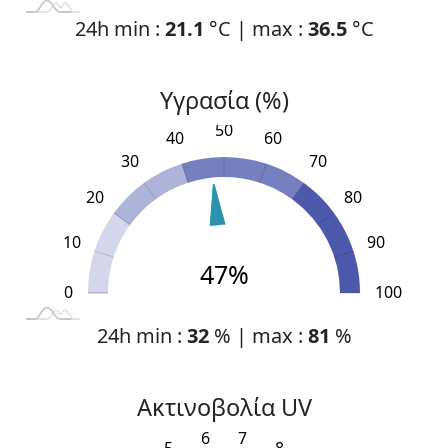
24h min :
21.1
°C | max :
36.5
°C
Υγρασία (%)
50
40
60
30
70
20
80
10
90
47%
0
L
110
-20
-10
100
24h min :
32
% | max :
81
%
Ακτινοβολία UV
6
7
5
8