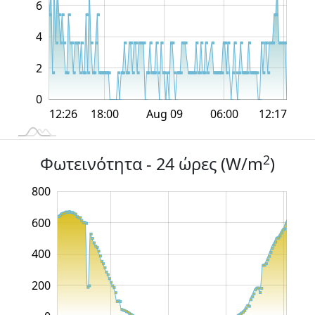
6
4
0
2
0
12:00
12:00
18:00
18:00
Aug 09
06:00
L
12:26
12:17
2
Φωτεινότητα - 24 ώρες (W/m
)
800
,000
-400
-200
600
400
200
200