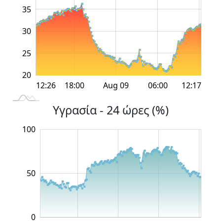
35
30
20
25
20
12:00
12:00
18:00
18:00
Aug 09
06:00
L
12:26
12:17
Υγρασία - 24 ώρες (%)
-100
150
-40
-20
-50
20
100
100
50
0