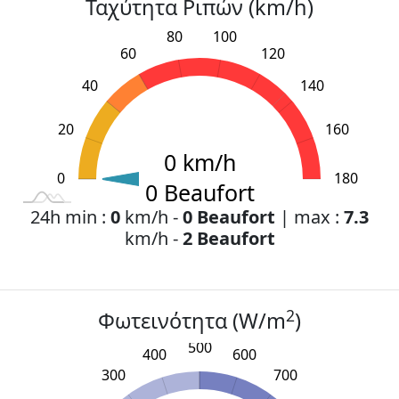
Ταχύτητα Ριπών (km/h)
80
100
60
120
40
140
20
160
0 km/h
0
L
200
-40
-20
180
0 Beaufort
24h min :
0
km/h -
0 Beaufort
| max :
7.3
km/h -
2 Beaufort
2
Φωτεινότητα (W/m
)
500
400
600
300
700