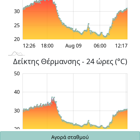
30
20
25
20
12:00
12:00
18:00
18:00
Aug 09
06:00
L
12:26
12:17
Δείκτης Θέρμανσης - 24 ώρες (°C)
10
15
25
60
0
50
40
20
30
20
12:00
12:00
18:00
18:00
Aug 09
06:00
L
12:26
12:17
Αγορά σταθμού