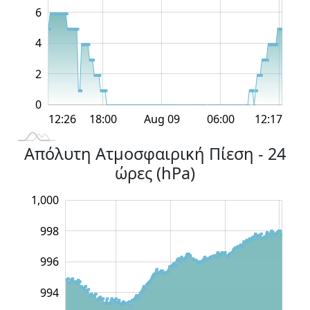
6
4
0
2
0
12:00
12:00
18:00
18:00
Aug 09
06:00
L
12:26
12:17
Απόλυτη Ατμοσφαιρική Πίεση - 24
ώρες (hPa)
,002
991
993
990
988
1,000
998
996
1,000
994