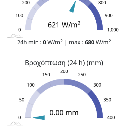
200
800
100
900
2
621 W/m
0
L
1,100
-200
-100
1,000
2
2
24h min :
0
W/m
| max :
680
W/m
Βροχόπτωση (24 h) (mm)
200
150
250
100
300
50
350
0.00 mm
0
L
-100
450
-50
400