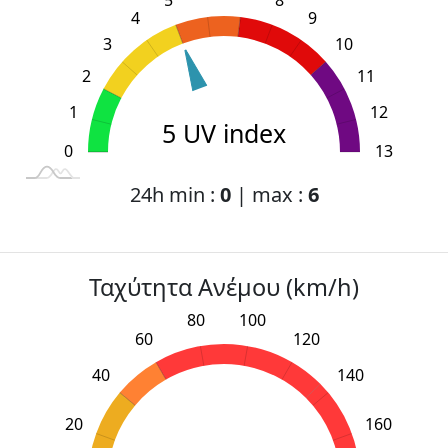
4
9
3
10
2
11
1
12
5 UV index
0
L
14
-2
-1
13
24h min :
0
| max :
6
Ταχύτητα Ανέμου (km/h)
80
100
60
120
40
140
20
160