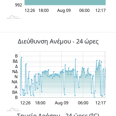
992
12:00
12:00
18:00
18:00
Aug 09
06:00
L
12:26
12:17
Διεύθυνση Ανέμου - 24 ώρες
L
Β
ΒΔ
Δ
ΝΔ
Ν
ΝΑ
Α
ΒΑ
Β
12:00
12:00
18:00
12:26
18:00
Aug 09
06:00
12:17
L
Σημείο Δρόσου - 24 ώρες (°C)