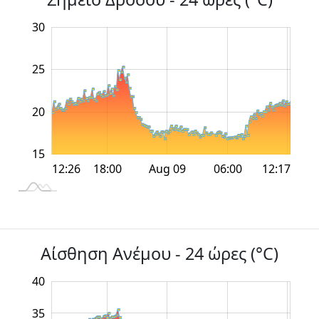
12
14
35
10
5
30
25
16
20
15
12:00
12:00
18:00
18:00
Aug 09
06:00
L
12:26
12:17
Αίσθηση Ανέμου - 24 ώρες (°C)
40
10
15
45
35