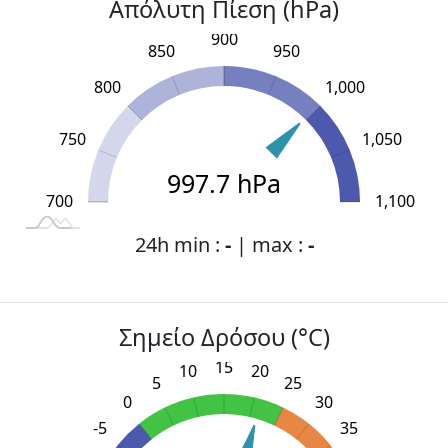
Απόλυτη Πίεση (hPa)
900
850
950
800
1,000
750
1,050
997.7 hPa
700
L
1,150
600
650
1,100
24h min :
-
| max :
-
Σημείο Δρόσου (°C)
15
10
20
5
25
0
30
-5
35