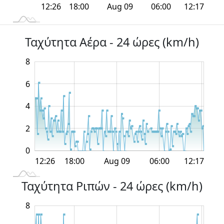
12:00
12:00
18:00
18:00
Aug 09
06:00
L
12:26
12:17
Ταχύτητα Αέρα - 24 ώρες (km/h)
8
10
-4
-2
6
4
0
2
0
12:00
12:00
18:00
18:00
Aug 09
06:00
L
12:26
12:17
Ταχύτητα Ριπών - 24 ώρες (km/h)
8
10
-4
-2