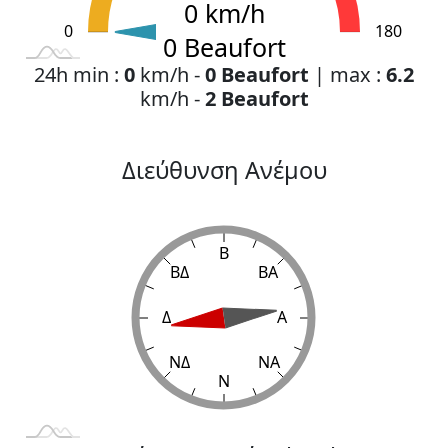
0 km/h
0
L
200
-40
-20
180
0 Beaufort
24h min :
0
km/h -
0 Beaufort
| max :
6.2
km/h -
2 Beaufort
Διεύθυνση Ανέμου
Β
ΒΔ
ΒΑ
Δ
L
Α
ΝΔ
ΝΑ
Ν