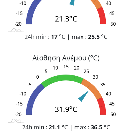
-10
40
-15
45
21.3°C
-20
L
-30
-25
55
50
24h min :
17
°C | max :
25.5
°C
Αίσθηση Ανέμου (°C)
15
10
20
5
25
0
30
-5
35
-10
40
-15
45
31.9°C
-20
L
-30
-25
55
50
24h min :
21.1
°C | max :
36.5
°C