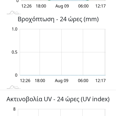
0
12:00
12:00
18:00
18:00
Aug 09
06:00
L
12:26
12:17
Βροχόπτωση - 24 ώρες (mm)
-0.4
-0.2
-0.5
-1.0
0.2
1.5
1.0
0.2
0.5
0
12:00
12:00
18:00
18:00
Aug 09
06:00
L
12:26
12:17
Ακτινοβολία UV - 24 ώρες (UV index)
8
10
-4
-2