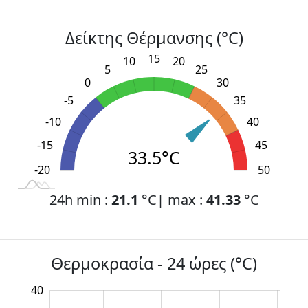
Δείκτης Θέρμανσης (°C)
15
10
20
5
25
0
30
-5
35
-10
40
-15
45
33.5°C
-20
L
-30
-25
55
50
24h min :
21.1
°C| max :
41.33
°C
Θερμοκρασία - 24 ώρες (°C)
40
10
15
45